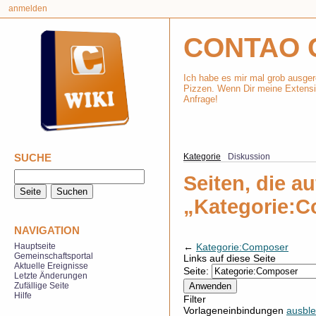
anmelden
CONTAO 
Ich habe es mir mal grob ausger
Pizzen. Wenn Dir meine Extensio
Anfrage!
SUCHE
Kategorie
Diskussion
Seiten, die au
„Kategorie:C
NAVIGATION
←
Kategorie:Composer
Hauptseite
Gemeinschaftsportal
Links auf diese Seite
Aktuelle Ereignisse
Seite:
Letzte Änderungen
Zufällige Seite
Hilfe
Filter
Vorlageneinbindungen
ausbl