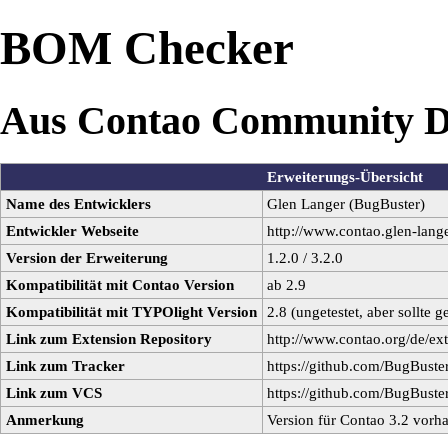
BOM Checker
Aus Contao Community D
Erweiterungs-Übersicht
Name des Entwicklers
Glen Langer (
BugBuster
)
Entwickler Webseite
http://www.contao.glen-lang
Version der Erweiterung
1.2.0 / 3.2.0
Kompatibilität mit Contao Version
ab 2.9
Kompatibilität mit TYPOlight Version
2.8 (ungetestet, aber sollte g
Link zum Extension Repository
http://www.contao.org/de/ex
Link zum Tracker
https://github.com/BugBust
Link zum VCS
https://github.com/BugBust
Anmerkung
Version für Contao 3.2 vorh