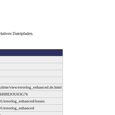
elativen Dateipfaden.
gsliste/view/errorlog_enhanced.de.html
t/26HHEJOU03G76
01/errorlog_enhanced/issues
01/errorlog_enhanced
r