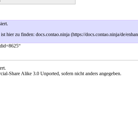
iert.
st hier zu finden:
docs.contao.ninja
oldid=8625
“
rt.
ial-Share Alike 3.0 Unported
, sofern nicht anders angegeben.