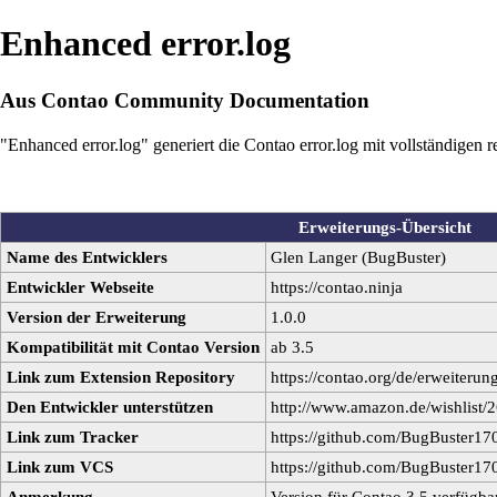
Enhanced error.log
Aus Contao Community Documentation
"Enhanced error.log" generiert die Contao error.log mit vollständigen r
Erweiterungs-Übersicht
Name des Entwicklers
Glen Langer (
BugBuster
)
Entwickler Webseite
https://contao.ninja
Version der Erweiterung
1.0.0
Kompatibilität mit Contao Version
ab 3.5
Link zum Extension Repository
https://contao.org/de/erweiterun
Den Entwickler unterstützen
http://www.amazon.de/wishlis
Link zum Tracker
https://github.com/BugBuster17
Link zum VCS
https://github.com/BugBuster17
Anmerkung
Version für Contao 3.5 verfügba