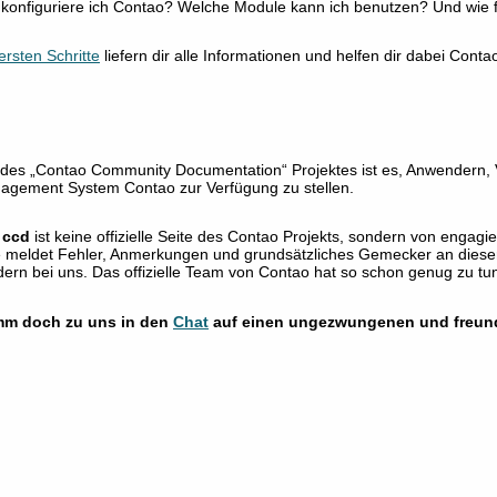
 konfiguriere ich Contao? Welche Module kann ich benutzen? Und wie
ersten Schritte
liefern dir alle Informationen und helfen dir dabei Conta
 des „Contao Community Documentation“ Projektes ist es, Anwendern, 
agement System Contao zur Verfügung zu stellen.
s
ccd
ist keine offizielle Seite des Contao Projekts, sondern von enga
e meldet Fehler, Anmerkungen und grundsätzliches Gemecker an dieser
ern bei uns. Das offizielle Team von Contao hat so schon genug zu tun
m doch zu uns in den
Chat
auf einen ungezwungenen und freund