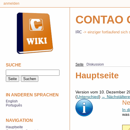
anmelden
CONTAO 
IRC
-> einziger fortlaufend sich 
SUCHE
Seite
Diskussion
Hauptseite
Version vom 10. Dezember 2
IN ANDEREN SPRACHEN
(
Unterschied
)
← Nächstältere
Ne
English
Português
In d
was 
NAVIGATION
Hauptseite