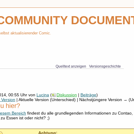
COMMUNITY DOCUMEN
selbst aktualisierender Comic.
Quelltext anzeigen
Versionsgeschichte
014, 00:55 Uhr von
Lucina
(
Diskussion
|
Beiträge
)
 Version
| Aktuelle Version (Unterschied) | Nächstjüngere Version → (U
u hier?
iesem Bereich
findest du alle grundlegenden Informationen zu Contao,
zu Essen ist oder nicht? ;)
Achtung: