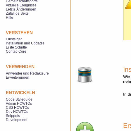
Gemeinschaftsportal
Aktuelle Ereignisse
Letzte Änderungen
Zufällige Seite
Hilfe
VERSTEHEN
Einsteiger
Installation und Updates
Erste Schritte
Contao Core
VERWENDEN
Ins
Anwender und Redakteure
Wie 
Erweiterungen
neh
ENTWICKELN
In d
Code Styleguide
Admin HOWTOs
CSS HOWTOs
Dev HOWTOs
Snippets
Development
Er