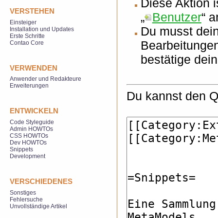
Diese Aktion 
VERSTEHEN
„
Benutzer
“ 
Einsteiger
Du musst dein
Installation und Updates
Erste Schritte
Bearbeitungen
Contao Core
bestätige dei
VERWENDEN
Anwender und Redakteure
Erweiterungen
Du kannst den Qu
ENTWICKELN
Code Styleguide
Admin HOWTOs
CSS HOWTOs
Dev HOWTOs
Snippets
Development
VERSCHIEDENES
Sonstiges
Fehlersuche
Unvollständige Artikel