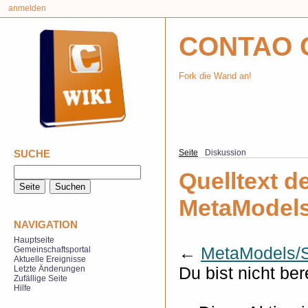
anmelden
CONTAO 
Fork die Wand an!
SUCHE
Seite
Diskussion
Quelltext de
MetaModels
NAVIGATION
Hauptseite
←
MetaModels/S
Gemeinschaftsportal
Aktuelle Ereignisse
Du bist nicht ber
Letzte Änderungen
Zufällige Seite
Hilfe