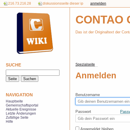
216.73.216.28
diskussionsseite dieser ip
anmelden
CONTAO 
Das ist der Originaltext der Con
SUCHE
Spezialseite
Anmelden
NAVIGATION
Benutzername
Hauptseite
Gemeinschaftsportal
Aktuelle Ereignisse
Passwort
Passw
Letzte Änderungen
Zufällige Seite
Hilfe
Angemeldet bleiben