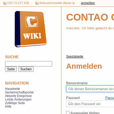
216.73.217.109
diskussionsseite dieser ip
anmelden
CONTAO 
marcules: ich hätte gedacht du 
SUCHE
Spezialseite
Anmelden
NAVIGATION
Benutzername
Hauptseite
Gemeinschaftsportal
Aktuelle Ereignisse
Passwort
Passw
Letzte Änderungen
Zufällige Seite
Hilfe
Angemeldet bleiben