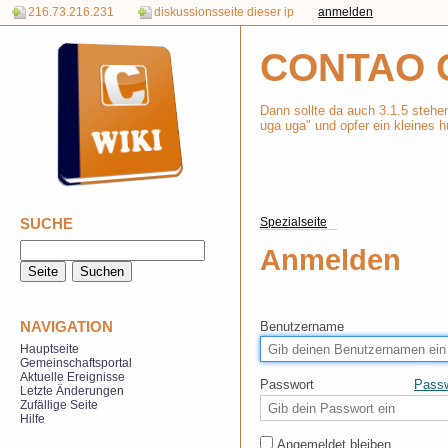
216.73.216.231
diskussionsseite dieser ip
anmelden
CONTAO 
Dann sollte da auch 3.1.5 stehe
uga uga" und opfer ein kleines h
SUCHE
Spezialseite
Anmelden
NAVIGATION
Benutzername
Hauptseite
Gemeinschaftsportal
Aktuelle Ereignisse
Passwort
Passw
Letzte Änderungen
Zufällige Seite
Hilfe
Angemeldet bleiben