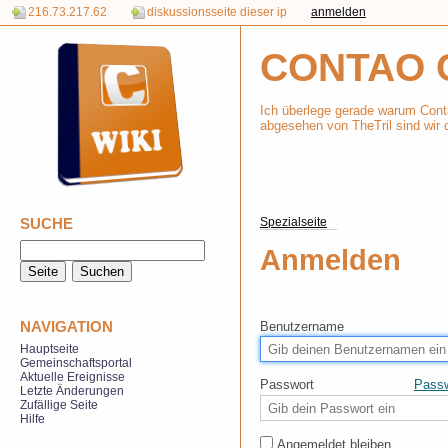
216.73.217.62
diskussionsseite dieser ip
anmelden
CONTAO 
Ich überlege gerade warum Cont
abgesehen von TheTril sind wir d
SUCHE
Spezialseite
Anmelden
NAVIGATION
Benutzername
Hauptseite
Gemeinschaftsportal
Aktuelle Ereignisse
Passwort
Passw
Letzte Änderungen
Zufällige Seite
Hilfe
Angemeldet bleiben