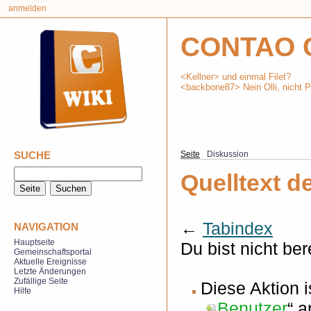
anmelden
CONTAO 
<Kellner> und einmal Filet?
<backbone87> Nein Olli, nicht Ph
SUCHE
Seite
Diskussion
Quelltext d
←
Tabindex
NAVIGATION
Hauptseite
Du bist nicht ber
Gemeinschaftsportal
Aktuelle Ereignisse
Letzte Änderungen
Zufällige Seite
Diese Aktion 
Hilfe
„
Benutzer
“ 