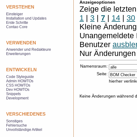
Anzeigeoptionen
VERSTEHEN
Zeige die letzte
Einsteiger
1
|
3
|
7
|
14
|
30
Installation und Updates
Erste Schritte
Kleine Änderun
Contao Core
Unangemeldete 
VERWENDEN
Benutzer
ausble
Anwender und Redakteure
Nur Änderungen 
Erweiterungen
Namensraum:
ENTWICKELN
Seite:
Code Styleguide
hierher verlin
Admin HOWTOs
CSS HOWTOs
Dev HOWTOs
Snippets
Keine Änderungen während de
Development
VERSCHIEDENES
Sonstiges
Fehlersuche
Unvollständige Artikel