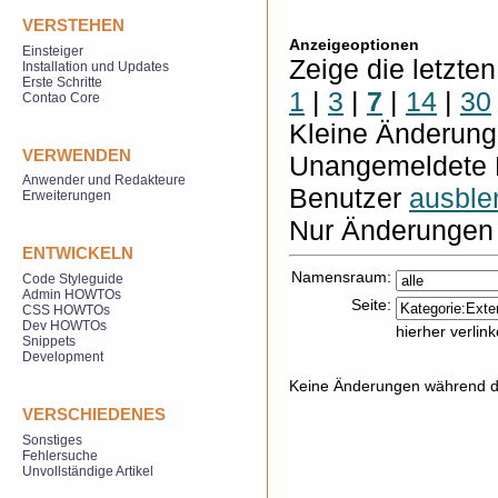
VERSTEHEN
Anzeigeoptionen
Einsteiger
Zeige die letzte
Installation und Updates
Erste Schritte
1
|
3
|
7
|
14
|
30
Contao Core
Kleine Änderun
VERWENDEN
Unangemeldete 
Anwender und Redakteure
Benutzer
ausble
Erweiterungen
Nur Änderungen 
ENTWICKELN
Namensraum:
Code Styleguide
Admin HOWTOs
Seite:
CSS HOWTOs
Dev HOWTOs
hierher verlin
Snippets
Development
Keine Änderungen während de
VERSCHIEDENES
Sonstiges
Fehlersuche
Unvollständige Artikel