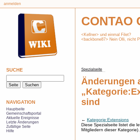
anmelden
CONTAO 
<Kellner> und einmal Filet?
<backbone87> Nein Olli, nicht Ph
SUCHE
Spezialseite
Änderungen a
„Kategorie:Ex
sind
NAVIGATION
Hauptseite
Gemeinschaftsportal
Aktuelle Ereignisse
←
Kategorie:Extensions
Letzte Änderungen
Diese Spezialseite listet die
Zufällige Seite
Mitgliedern dieser Kategorie)
Hilfe