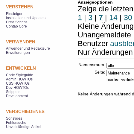
Anzeigeoptionen
VERSTEHEN
Zeige die letzte
Einsteiger
1
|
3
|
7
|
14
|
30
Installation und Updates
Erste Schritte
Kleine Änderun
Contao Core
Unangemeldete 
VERWENDEN
Benutzer
ausble
Anwender und Redakteure
Nur Änderungen 
Erweiterungen
Namensraum:
ENTWICKELN
Seite:
Code Styleguide
hierher verlin
Admin HOWTOs
CSS HOWTOs
Dev HOWTOs
Snippets
Keine Änderungen während de
Development
VERSCHIEDENES
Sonstiges
Fehlersuche
Unvollständige Artikel