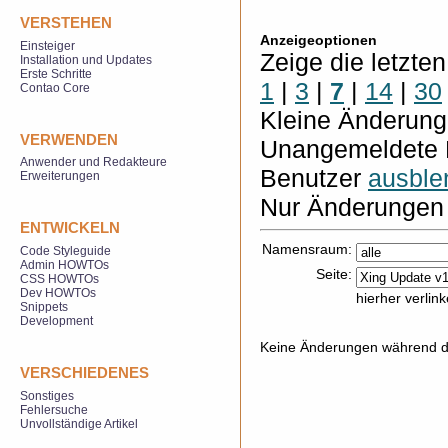
VERSTEHEN
Anzeigeoptionen
Einsteiger
Zeige die letzte
Installation und Updates
Erste Schritte
1
|
3
|
7
|
14
|
30
Contao Core
Kleine Änderun
VERWENDEN
Unangemeldete 
Anwender und Redakteure
Benutzer
ausble
Erweiterungen
Nur Änderungen 
ENTWICKELN
Namensraum:
Code Styleguide
Admin HOWTOs
Seite:
CSS HOWTOs
Dev HOWTOs
hierher verlin
Snippets
Development
Keine Änderungen während de
VERSCHIEDENES
Sonstiges
Fehlersuche
Unvollständige Artikel