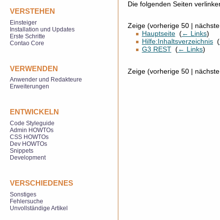
Die folgenden Seiten verlink
VERSTEHEN
Einsteiger
Zeige (vorherige 50 | nächste
Installation und Updates
Hauptseite
‎
(
← Links
)
Erste Schritte
Hilfe:Inhaltsverzeichnis
‎
(
Contao Core
G3 REST
‎
(
← Links
)
VERWENDEN
Zeige (vorherige 50 | nächste
Anwender und Redakteure
Erweiterungen
ENTWICKELN
Code Styleguide
Admin HOWTOs
CSS HOWTOs
Dev HOWTOs
Snippets
Development
VERSCHIEDENES
Sonstiges
Fehlersuche
Unvollständige Artikel