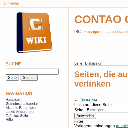
anmelden
CONTAO 
IRC
-> einziger fortlaufend sich 
SUCHE
Seite
Diskussion
Seiten, die au
verlinken
NAVIGATION
←
Einsteiger
Hauptseite
Gemeinschaftsportal
Links auf diese Seite
Aktuelle Ereignisse
Seite:
Letzte Änderungen
Zufällige Seite
Hilfe
Filter
Vorlageneinbindungen
ausbl