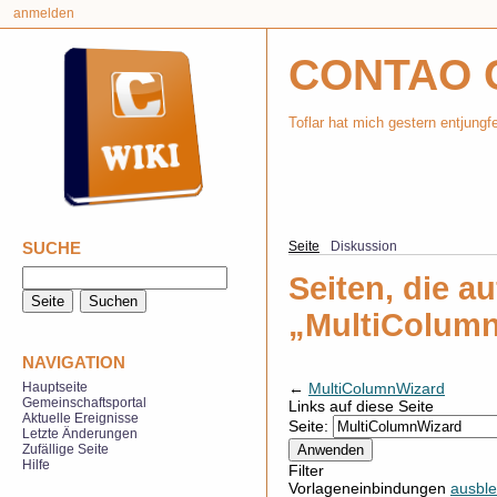
anmelden
CONTAO 
Toflar hat mich gestern entjungf
SUCHE
Seite
Diskussion
Seiten, die au
„MultiColumn
NAVIGATION
←
MultiColumnWizard
Hauptseite
Gemeinschaftsportal
Links auf diese Seite
Aktuelle Ereignisse
Seite:
Letzte Änderungen
Zufällige Seite
Hilfe
Filter
Vorlageneinbindungen
ausbl