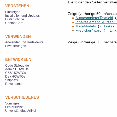
Die folgenden Seiten verlink
VERSTEHEN
Einsteiger
Zeige (vorherige 50 | nächste
Installation und Updates
AutocompleterTextfield
‎
(
Erste Schritte
Inhaltselement "Aufzählung
Contao Core
MetaModels
‎
(
← Links
)
Filepicker4ward
‎
(
← Link
VERWENDEN
Zeige (vorherige 50 | nächste
Anwender und Redakteure
Erweiterungen
ENTWICKELN
Code Styleguide
Admin HOWTOs
CSS HOWTOs
Dev HOWTOs
Snippets
Development
VERSCHIEDENES
Sonstiges
Fehlersuche
Unvollständige Artikel