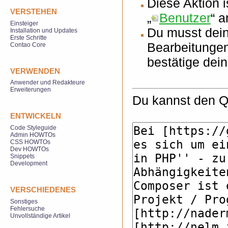
Diese Aktion 
VERSTEHEN
„
Benutzer
“ 
Einsteiger
Du musst dein
Installation und Updates
Erste Schritte
Bearbeitungen
Contao Core
bestätige dei
VERWENDEN
Anwender und Redakteure
Erweiterungen
Du kannst den Qu
ENTWICKELN
Code Styleguide
Admin HOWTOs
CSS HOWTOs
Dev HOWTOs
Snippets
Development
VERSCHIEDENES
Sonstiges
Fehlersuche
Unvollständige Artikel