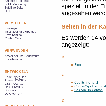
Aktuelle Ereignisse
Letzte Änderungen
speziell in der E
Zufällige Seite
Hilfe
angesehen werd
VERSTEHEN
Seiten in der Ka
Einsteiger
Installation und Updates
Erste Schritte
Es werden 14 von
Contao Core
angezeigt:
VERWENDEN
Anwender und Redakteure
B
Erweiterungen
Blog
ENTWICKELN
C
Code Styleguide
Admin HOWTOs
Cod lts-inofficial
CSS HOWTOs
Contao2go fuer Einst
Dev HOWTOs
Css ABC in Contao
Snippets
Development
D
VERSCHIEDENES