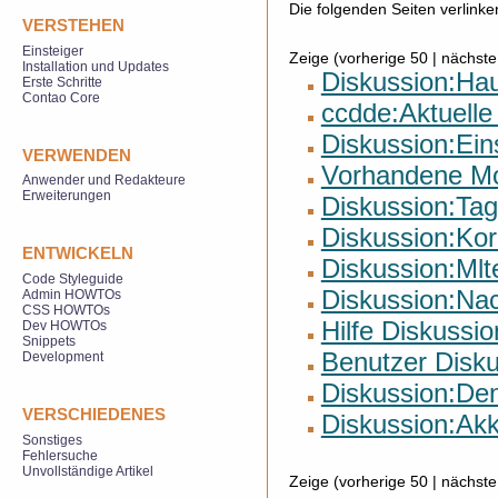
Die folgenden Seiten verlink
VERSTEHEN
Einsteiger
Zeige (vorherige 50 | nächste
Installation und Updates
Diskussion:Hau
Erste Schritte
Contao Core
ccdde:Aktuelle
Diskussion:Ein
VERWENDEN
Vorhandene Mo
Anwender und Redakteure
Erweiterungen
Diskussion:Tag
Diskussion:Kor
ENTWICKELN
Diskussion:Mlt
Code Styleguide
Diskussion:Nac
Admin HOWTOs
CSS HOWTOs
Hilfe Diskussio
Dev HOWTOs
Snippets
Benutzer Disk
Development
Diskussion:De
VERSCHIEDENES
Diskussion:Ak
Sonstiges
Fehlersuche
Unvollständige Artikel
Zeige (vorherige 50 | nächste