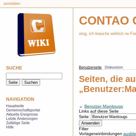
anmelden
CONTAO 
omg, ich brauche wirklich ne Fr
SUCHE
Benutzerseite
Diskussion
Seiten, die au
„Benutzer:Ma
NAVIGATION
←
Benutzer:Manitougs
Hauptseite
Gemeinschaftsportal
Links auf diese Seite
Aktuelle Ereignisse
Seite:
Letzte Änderungen
Zufällige Seite
Hilfe
Filter
Vorlageneinbindungen
ausbl